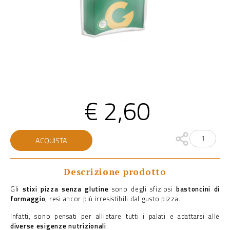
€
2,60
STIXI
ACQUISTA
PIZZA
SENZA
GLUTINE
quantità
Descrizione prodotto
Gli
stixi pizza senza glutine
sono degli sfiziosi
bastoncini di
formaggio
, resi ancor più irresistibili dal gusto pizza.
Infatti, sono pensati per allietare tutti i palati e adattarsi alle
diverse esigenze nutrizionali
.