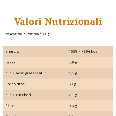
Valori Nutrizionali
Dichiarazione nutrizionale 100g
Energia
1538 kJ/394 kcal
Grassi
3,9 g
di cui acidi grassi saturi
1,6 g
Carboidrati
68 g
di cui zuccheri
2,1 g
Fibre
9,0 g