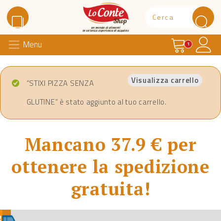
Carrello
Il 
Menu
Lo Conte Shop
1
Visualizza carrello
“STIXI PIZZA SENZA
GLUTINE” è stato aggiunto al tuo carrello.
Mancano 37.9 € per
ottenere la spedizione
gratuita!