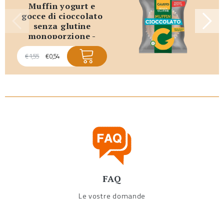
muffin yogurt e
gocce di cioccolato
senza glutine
monoporzione -
promo scadenza
breve
€
1,55
€
0,54
FAQ
Le vostre domande