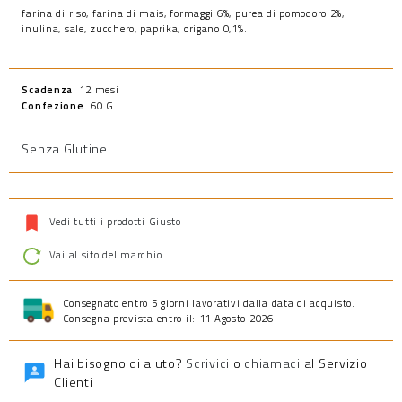
farina di riso, farina di mais, formaggi 6%, purea di pomodoro 2%,
inulina, sale, zucchero, paprika, origano 0,1%.
Scadenza
12 mesi
Confezione
60 G
Senza Glutine
.
Vedi tutti i prodotti Giusto
Vai al sito del marchio
Consegnato entro 5 giorni lavorativi dalla data di acquisto.
Consegna prevista entro il: 11 Agosto 2026
Hai bisogno di aiuto?
Scrivici
o
chiamaci
al Servizio
Clienti