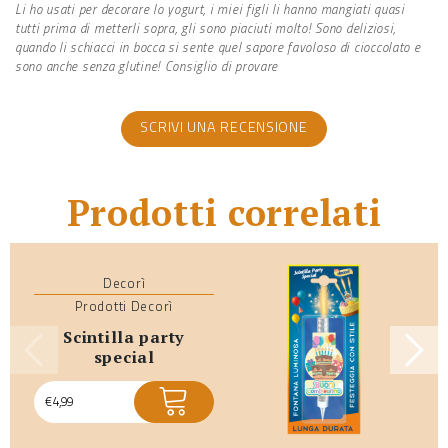
Li ho usati per decorare lo yogurt, i miei figli li hanno mangiati quasi
tutti prima di metterli sopra, gli sono piaciuti molto! Sono deliziosi,
quando li schiacci in bocca si sente quel sapore favoloso di cioccolato e
sono anche senza glutine! Consiglio di provare
SCRIVI UNA RECENSIONE
Prodotti correlati
Decorì
Prodotti Decorì
scintilla party
special
€
4,99