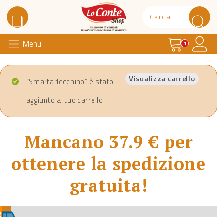
Carrello
Il 
Menu
Lo Conte Shop
1
Visualizza carrello
“Smartarlecchino” è stato
aggiunto al tuo carrello.
Mancano 37.9 € per
ottenere la spedizione
gratuita!