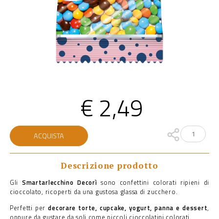
€
2,49
Smartarlecchino
ACQUISTA
quantità
Descrizione prodotto
Gli
Smartarlecchino Decorì
sono confettini colorati ripieni di
cioccolato, ricoperti da una gustosa glassa di zucchero.
Perfetti per
decorare torte, cupcake, yogurt, panna e dessert
,
oppure da gustare da soli come piccoli cioccolatini colorati.