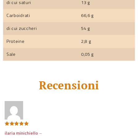
di cui saturi
13 g
Carboidrati
66,6 g
di cui zuccheri
54 g
Proteine
2,8 g
Sale
0,05 g
Recensioni
Valutato
5
ilaria minichiello
–
su 5