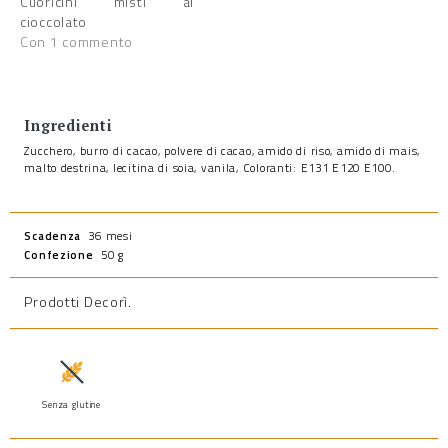
Cuoricini misti al
cioccolato
Con 1 commento
Ingredienti
Zucchero, burro di cacao, polvere di cacao, amido di riso, amido di mais,
malto destrina, lecitina di soia, vanila, Coloranti: E131 E120 E100.
Scadenza
36 mesi
Confezione
50 g
Prodotti Decorì
.
Senza glutine