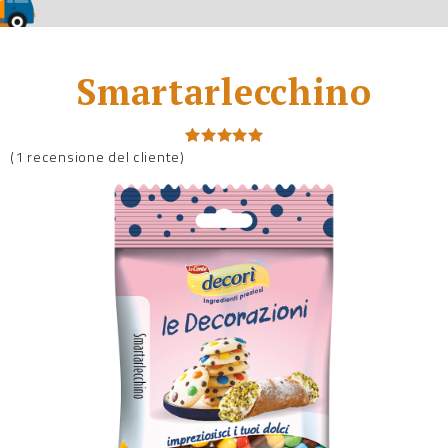
Smartarlecchino
(
1
recensione del cliente)
Valutato
1
5.00
su 5
su base
di
recensioni