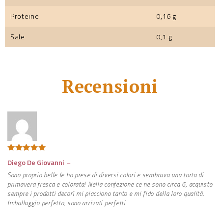
Proteine
0,16 g
Sale
0,1 g
Recensioni
Valutato
5
Diego De Giovanni
–
su 5
Sono proprio belle le ho prese di diversi colori e sembrava una torta di
primavera fresca e colorata! Nella confezione ce ne sono circa 6, acquisto
sempre i prodotti decorì mi piacciono tanto e mi fido della loro qualità.
Imballaggio perfetto, sono arrivati perfetti