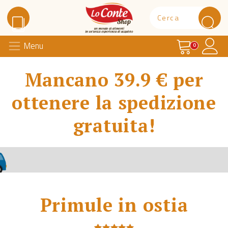
Carrello
Il 
Menu
Lo Conte Shop
0
Mancano 39.9 € per
ottenere la spedizione
gratuita!
Primule in ostia