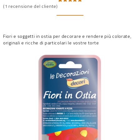
(
1
recensione del cliente)
Valutato
1
5.00
su 5
su base
di
recensioni
Fiori e soggetti in ostia per decorare e rendere più colorate,
originali e ricche di particolari le vostre torte