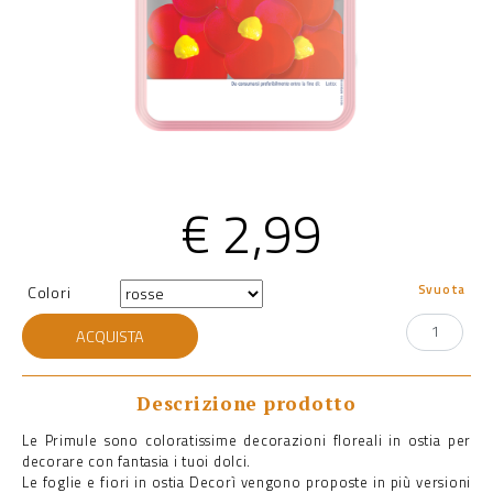
€
2,99
Svuota
Colori
Primule
ACQUISTA
in
ostia
quantità
Descrizione prodotto
Le Primule sono coloratissime decorazioni floreali in ostia per
decorare con fantasia i tuoi dolci.
Le foglie e fiori in ostia Decorì vengono proposte in più versioni