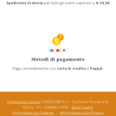
Spedizione Gratuita
per tutti gli ordini superiori a
€ 39,90
Metodi di pagamento
Paga comodamente con
carta di credito
o
Paypal
.
Preferenze Cookie
CONTECOM S.r.l - Via Porta Pinciana 6,
Roma - P.I: 13088671006 -
Dove Siamo
Informativa sui Cookies
Informativa sulla Privacy