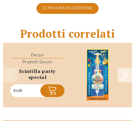
SCRIVI UNA RECENSIONE
Prodotti correlati
Decorì
Prodotti Decorì
scintilla party
special
€
4,99