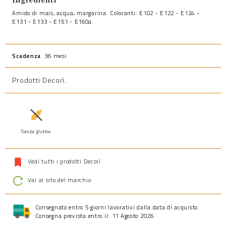
Amido di mais, acqua, margarina. Coloranti: E102 - E122 - E124 -
E131 - E133 - E151 - E160a.
Scadenza
36 mesi
Prodotti Decorì
.
Senza glutine
Vedi tutti i prodotti Decorì
Vai al sito del marchio
Consegnato entro 5 giorni lavorativi dalla data di acquisto.
Consegna prevista entro il: 11 Agosto 2026