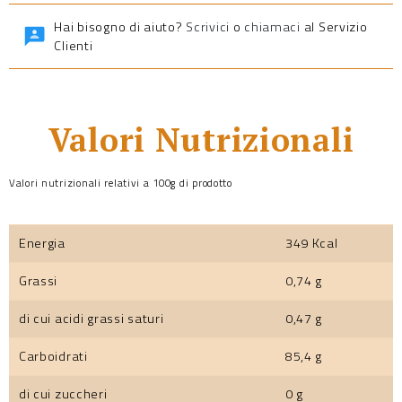
Hai bisogno di aiuto?
Scrivici
o
chiamaci
al Servizio
Clienti
Valori Nutrizionali
Valori nutrizionali relativi a 100g di prodotto
Energia
349 Kcal
Grassi
0,74 g
di cui acidi grassi saturi
0,47 g
Carboidrati
85,4 g
di cui zuccheri
0 g