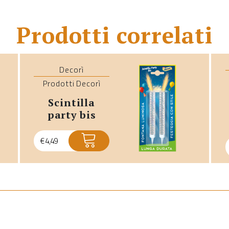
Prodotti correlati
Decorì
Prodotti Decorì
scintilla
party bis
€
4,49