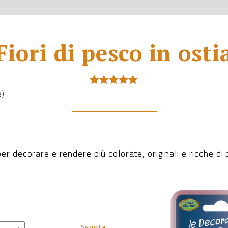
Fiori di pesco in osti
e)
Valutato
1
5.00
su 5
su base
di
recensioni
 per decorare e rendere più colorate, originali e ricche di 
Svuota