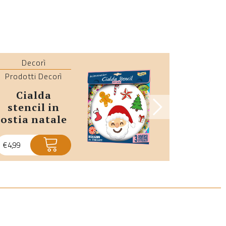
Decorì
Dec
Prodotti Decorì
Prodotti
cialda
cialde in
stencil in
ost
ostia natale
€
4,99
€
4,99