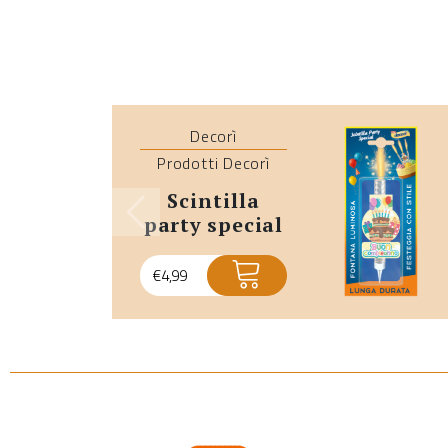
Decorì
Prodotti Decorì
scintilla
party special
€
4,99