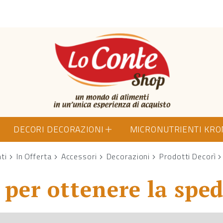
Lo Conte Shop
DECORI DECORAZIONI
MICRONUTRIENTI KR
nti
In Offerta
Accessori
Decorazioni
Prodotti Decorì
per ottenere la sped