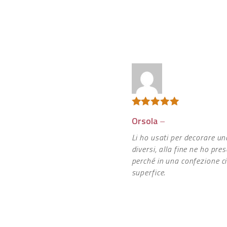
Valutato
5
Orsola
–
su 5
Li ho usati per decorare un
diversi, alla fine ne ho pr
perché in una confezione ci
superfice.