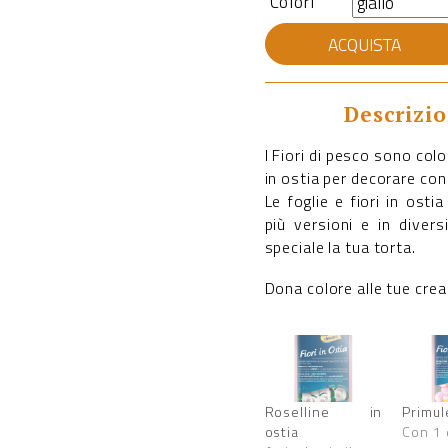
Colori
Fiori
ACQUISTA
di
pesco
in
ostia
Descrizi
quantità
I Fiori di pesco sono col
in ostia per decorare con 
Le foglie e fiori in ost
più versioni e in divers
speciale la tua torta.
Dona colore alle tue crea
Roselline in
Primul
ostia
Con 1