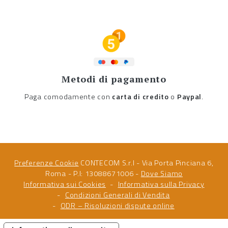
Metodi di pagamento
Paga comodamente con
carta di credito
o
Paypal
.
Preferenze Cookie
CONTECOM S.r.l - Via Porta Pinciana 6,
Roma - P.I: 13088671006 -
Dove Siamo
Informativa sui Cookies
Informativa sulla Privacy
Condizioni Generali di Vendita
ODR – Risoluzioni dispute online