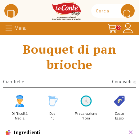
Carrello
Il 
Menu
Lo Conte Shop
0
Bouquet di pan
brioche
Ciambelle
Condividi
Difficoltà
Dosi
Preparazione
Costo
Media
10
1 ora
Basso
Ingredienti