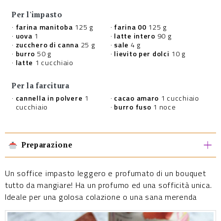
Per l'impasto
farina manitoba
125 g
farina 00
125 g
uova
1
latte intero
90 g
zucchero di canna
25 g
sale
4 g
burro
50 g
lievito per dolci
10 g
latte
1 cucchiaio
Per la farcitura
cannella in polvere
1
cacao amaro
1 cucchiaio
cucchiaio
burro fuso
1 noce
Preparazione
Un soffice impasto leggero e profumato di un bouquet
tutto da mangiare! Ha un profumo ed una sofficità unica.
Ideale per una golosa colazione o una sana merenda