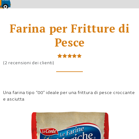
Farina per Fritture di
Pesce
(
2
recensioni dei clienti)
Valutato
2
5.00
su 5
su base
di
recensioni
Una farina tipo “00” ideale per una frittura di pesce croccante
e asciutta