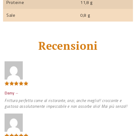
Proteine
11,8 g
Sale
0,8 g
Recensioni
Valutato
5
Dany
–
su 5
Frittura perfetta come al ristorante, anzi, anche meglio!! croccante e
gustosa assolutamente impeccabile e non assorbe olio! Mai più senza!!