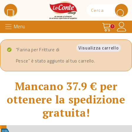
Carrello
Il 
Menu
Lo Conte Shop
1
Visualizza carrello
“Farina per Fritture di
Pesce” è stato aggiunto al tuo carrello.
Mancano 37.9 € per
ottenere la spedizione
gratuita!