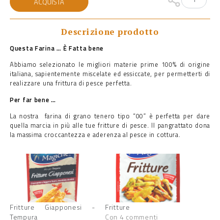
ACQUISTA
per
Fritture
di
Pesce
Descrizione prodotto
quantità
Questa Farina … È Fatta bene
Abbiamo selezionato le migliori materie prime 100% di origine
italiana, sapientemente miscelate ed essiccate, per permetterti di
realizzare una frittura di pesce perfetta.
Per far bene …
La nostra farina di grano tenero tipo “00” è perfetta per dare
quella marcia in più alle tue fritture di pesce. Il pangrattato dona
la massima croccantezza e aderenza al pesce in cottura.
Fritture Giapponesi -
Fritture
Tempura
Con 4 commenti