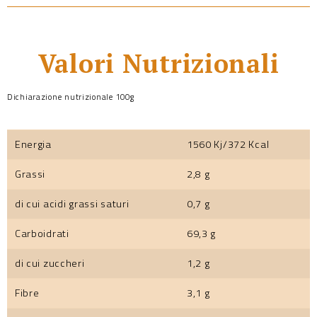
Valori Nutrizionali
Dichiarazione nutrizionale 100g
Energia
1560 Kj/372 Kcal
Grassi
2,8 g
di cui acidi grassi saturi
0,7 g
Carboidrati
69,3 g
di cui zuccheri
1,2 g
Fibre
3,1 g