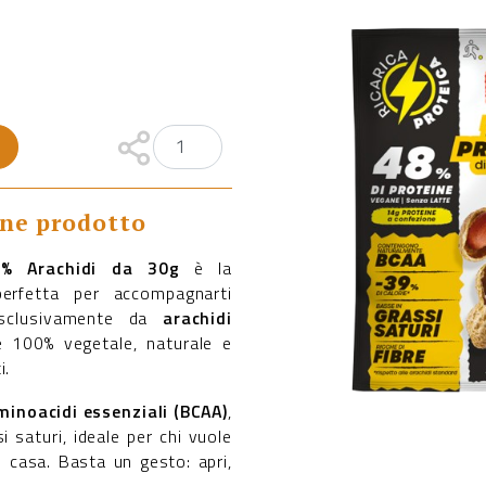
one prodotto
00% Arachidi da 30g
è la
erfetta per accompagnarti
esclusivamente da
arachidi
è 100% vegetale, naturale e
i.
minoacidi essenziali (BCAA)
,
i saturi, ideale per chi vuole
i casa. Basta un gesto: apri,