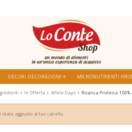
Lo Conte Shop
DECORI DECORAZIONI
MICRONUTRIENTI KR
ngredienti
In Offerta
White Days
Ricarica Proteica 100% 
 stato aggiunto al tuo carrello.