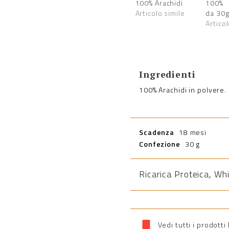
100% Arachidi
100% 
Articolo simile
da 30
Articol
Ingredienti
100% Arachidi in polvere.
Scadenza
18 mesi
Confezione
30 g
Ricarica Proteica
,
Whi
Vedi tutti i prodott