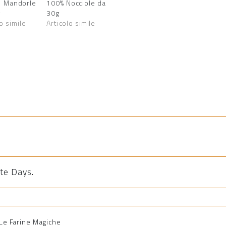
Mandorle
100% Nocciole da
g
30g
o simile
Articolo simile
te Days
.
i Le Farine Magiche