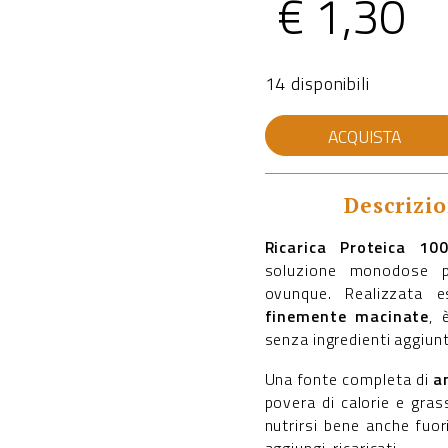
€
1,30
14 disponibili
Ricarica
ACQUISTA
Proteica
100%
Arachidi
da
Descrizi
30g
quantità
Ricarica Proteica 1
soluzione monodose p
ovunque. Realizzata 
finemente macinate
, 
senza ingredienti aggiunt
Una fonte completa di
a
povera di calorie e grass
nutrirsi bene anche fuor