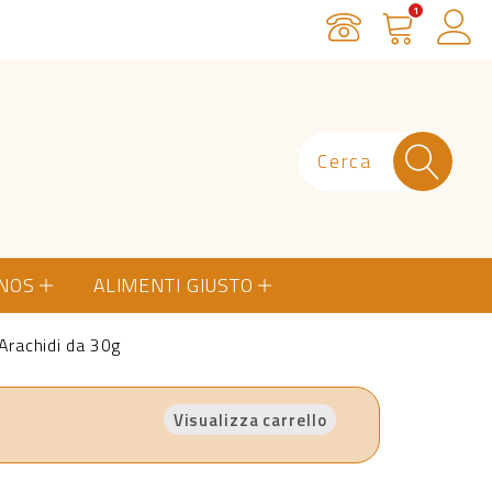
1
Servizio Clienti
Carrello
Ac
ONOS
ALIMENTI GIUSTO
Arachidi da 30g
Visualizza carrello