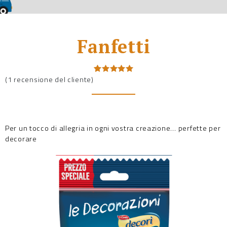
Fanfetti
(
1
recensione del cliente)
Valutato
1
5.00
su 5
su base
di
recensioni
Per un tocco di allegria in ogni vostra creazione… perfette per
decorare