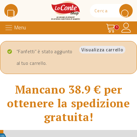
Carrello
Il 
Menu
Lo Conte Shop
1
Visualizza carrello
“Fanfetti” è stato aggiunto
al tuo carrello.
Mancano 38.9 € per
ottenere la spedizione
gratuita!