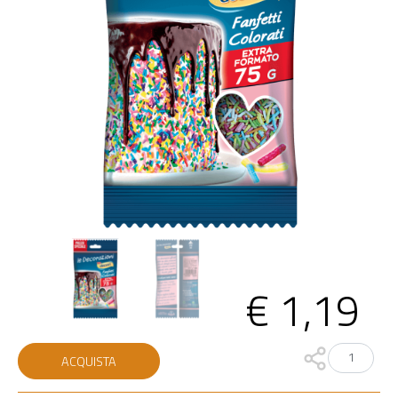
€
1,19
Fanfetti
ACQUISTA
quantità