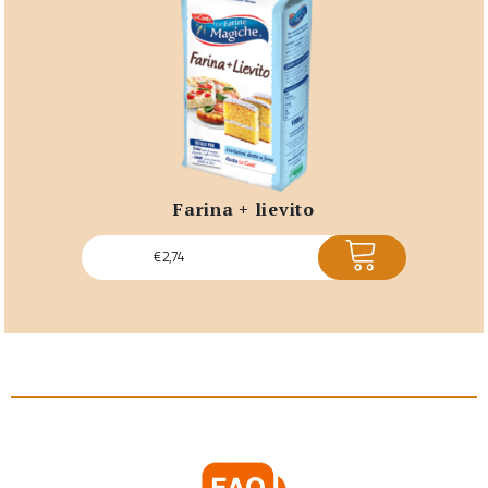
farina + lievito
ACQUISTA
€
2,74