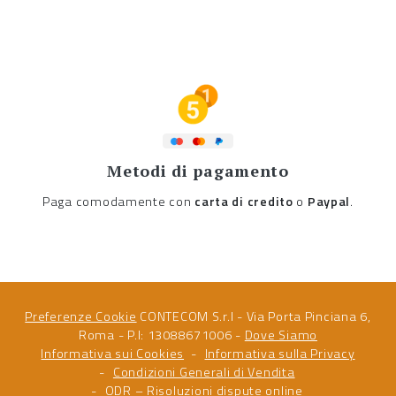
Metodi di pagamento
Paga comodamente con
carta di credito
o
Paypal
.
Preferenze Cookie
CONTECOM S.r.l - Via Porta Pinciana 6,
Roma - P.I: 13088671006 -
Dove Siamo
Informativa sui Cookies
Informativa sulla Privacy
Condizioni Generali di Vendita
ODR – Risoluzioni dispute online