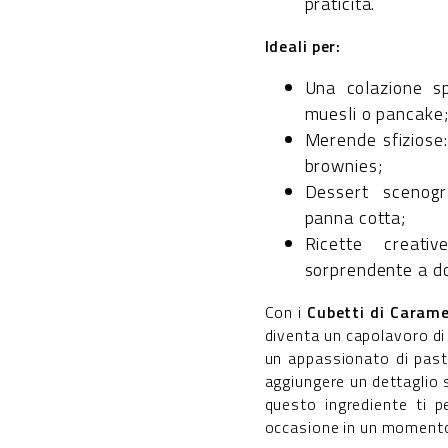
praticità.
Ideali per:
Una colazione sp
muesli o pancake
Merende sfiziose
brownies;
Dessert scenogra
panna cotta;
Ricette creati
sorprendente a dol
Con i
Cubetti di Carame
diventa un capolavoro di 
un appassionato di past
aggiungere un dettaglio s
questo ingrediente ti p
occasione in un momento