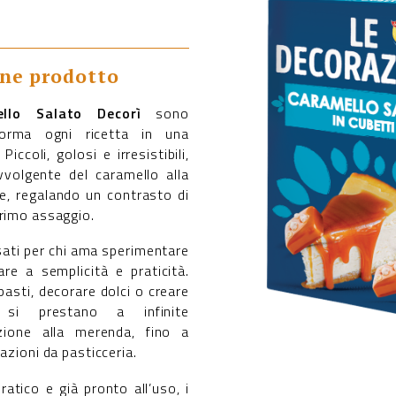
one prodotto
llo Salato Decorì
sono
sforma ogni ricetta in una
iccoli, golosi e irresistibili,
volgente del caramello alla
e, regalando un contrasto di
primo assaggio.
ati per chi ama sperimentare
are a semplicità e praticità.
mpasti, decorare dolci o creare
, si prestano a infinite
azione alla merenda, fino a
azioni da pasticceria.
ratico e già pronto all’uso, i