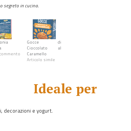
uo segreto in cucina.
onia
Gocce di
a
Cioccolato al
 commento
Caramello
Articolo simile
Ideale per
i, decorazioni e yogurt.