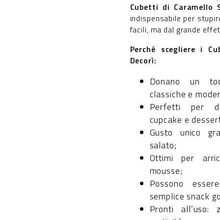
Cubetti di Caramello 
indispensabile per stupir
facili, ma dal grande effe
Perché scegliere i Cu
Decorì:
Donano un toc
classiche e mode
Perfetti per de
cupcake e dessert
Gusto unico gra
salato;
Ottimi per arri
mousse;
Possono essere
semplice snack go
Pronti all’uso: