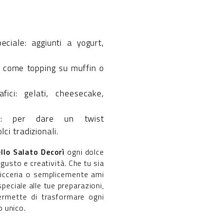
eciale: aggiunti a yogurt,
;
: come topping su muffin o
fici: gelati, cheesecake,
ve: per dare un twist
ci tradizionali.
llo Salato Decorì
ogni dolce
gusto e creatività. Che tu sia
icceria o semplicemente ami
peciale alle tue preparazioni,
ermette di trasformare ogni
 unico.