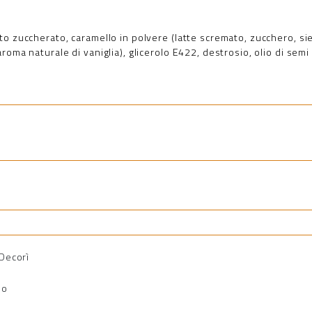
o zuccherato, caramello in polvere (latte scremato, zucchero, sier
oma naturale di vaniglia), glicerolo E422, destrosio, olio di semi 
 Decorì
io