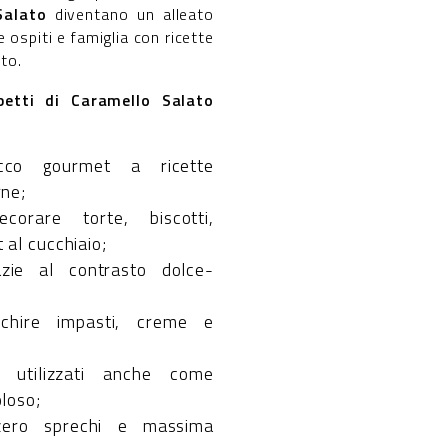
Salato
diventano un alleato
e ospiti e famiglia con ricette
tto.
betti di Caramello Salato
co gourmet a ricette
rne;
corare torte, biscotti,
 al cucchiaio;
zie al contrasto dolce-
cchire impasti, creme e
 utilizzati anche come
loso;
 zero sprechi e massima