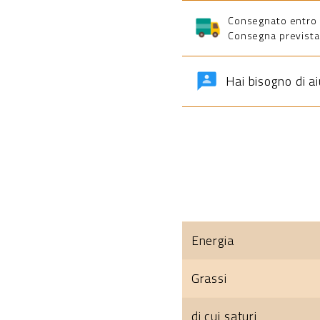
Consegnato entro 5 
Consegna prevista 
Hai bisogno di a
Energia
Grassi
di cui saturi