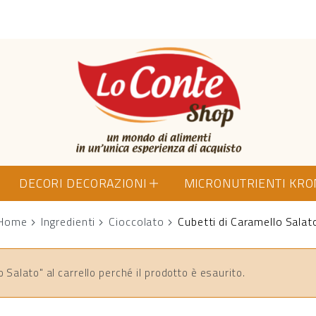
Lo Conte Shop
DECORI DECORAZIONI
MICRONUTRIENTI KR
Home
Ingredienti
Cioccolato
Cubetti di Caramello Salat
Salato" al carrello perché il prodotto è esaurito.