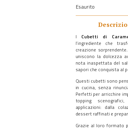
Esaurito
Descrizi
I
Cubetti di Carame
l’ingrediente che tra
creazione sorprendente. P
uniscono la dolcezza av
nota inaspettata del sal
sapori che conquista al 
Questi cubetti sono pens
in cucina, senza rinunci
Perfetti per arricchire i
topping scenografici
applicazioni: dalla col
dessert raffinati e prepar
Grazie al loro formato p