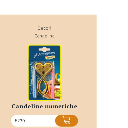
Decorì
Candeline
candeline numeriche
ACQUISTA
€
2,79