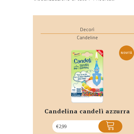
Decorì
Candeline
NOVITÀ
candelina candelì azzurra
ACQUISTA
€
2,99