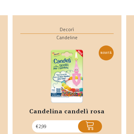
Decorì
Candeline
NOVITÀ
candelina candelì rosa
ACQUISTA
€
2,99