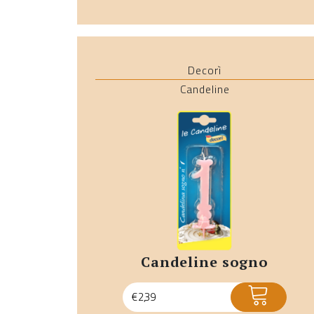
Decorì
Candeline
candeline sogno
ACQUISTA
€
2,39