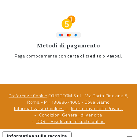
Metodi di pagamento
Paga comodamente con
carta di credito
o
Paypal
.
Preferenze Cookie
CONTECOM S.r.l - Via Porta Pinciana 6,
Roma - P.I: 13088671006 -
Dove Siamo
Informativa sui Cookies
Informativa sulla Privacy
Condizioni Generali di Vendita
ODR – Risoluzioni dispute online
Informativa sulla raccolta