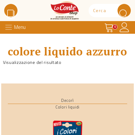
Carrello
Il 
Menu
Lo Conte Shop
0
colore liquido azzurro
Visualizzazione del risultato
Decorì
Colori liquidi