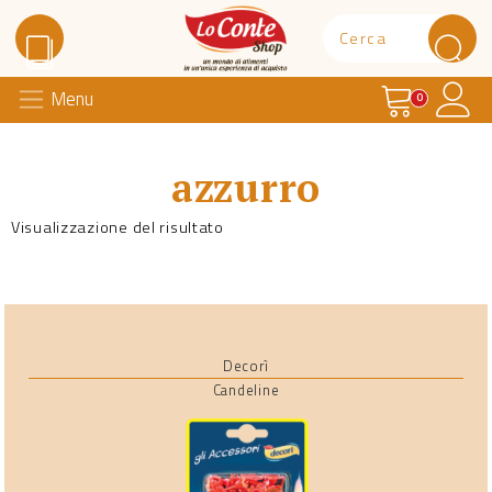
Carrello
Il 
Menu
Lo Conte Shop
0
azzurro
Visualizzazione del risultato
Decorì
Candeline