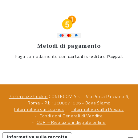
Metodi di pagamento
Paga comodamente con
carta di credito
o
Paypal
.
Preferenze Cookie
CONTECOM S.r.l - Via Porta Pinciana 6,
Roma - P.I: 13088671006 -
Dove Siamo
Informativa sui Cookies
Informativa sulla Privacy
Condizioni Generali di Vendita
ODR – Risoluzioni dispute online
Informativa sulla raccolta