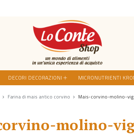
Lo Conte Shop
DECORI DECORAZIONI
MICRONUTRIENTI KR
Farina di mais antico corvino
Mais-corvino-molino-vi
corvino-molino-vi