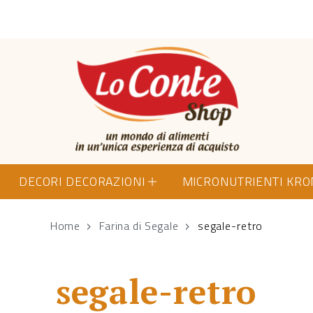
Lo Conte Shop
DECORI DECORAZIONI
MICRONUTRIENTI KR
Home
Farina di Segale
segale-retro
segale-retro