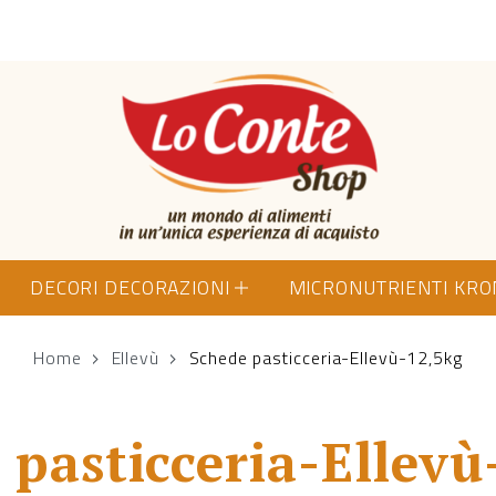
Lo Conte Shop
DECORI DECORAZIONI
MICRONUTRIENTI KR
Home
Ellevù
Schede pasticceria-Ellevù-12,5kg
 pasticceria-Ellevù