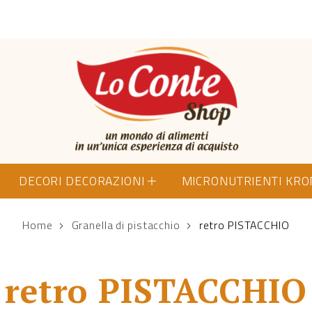
Lo Conte Shop
DECORI DECORAZIONI
MICRONUTRIENTI KR
Home
Granella di pistacchio
retro PISTACCHIO
retro PISTACCHIO