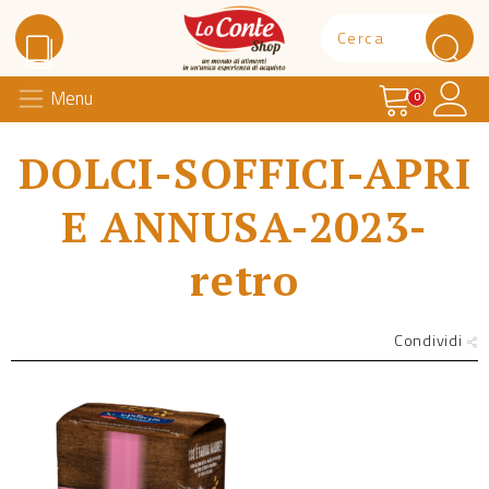
Carrello
Il 
Menu
Lo Conte Shop
0
DOLCI-SOFFICI-APRI
E ANNUSA-2023-
retro
Condividi