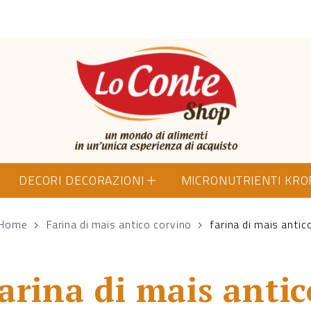
Lo Conte Shop
DECORI DECORAZIONI
MICRONUTRIENTI KR
Home
Farina di mais antico corvino
farina di mais antic
farina di mais antic