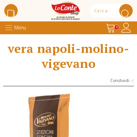
Carrello
Il 
Menu
Lo Conte Shop
0
vera napoli-molino-
vigevano
Condividi