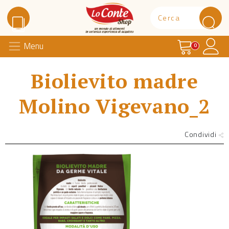
Carrello
Il 
Menu
Lo Conte Shop
0
Biolievito madre
Molino Vigevano_2
Condividi