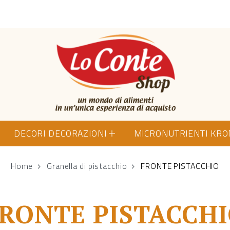
Lo Conte Shop
DECORI DECORAZIONI
MICRONUTRIENTI KR
Home
Granella di pistacchio
FRONTE PISTACCHIO
RONTE PISTACCH