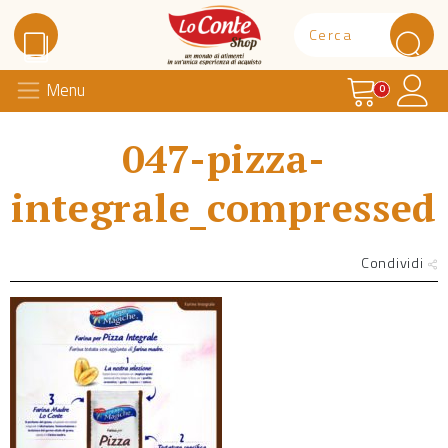
Carrello
Il 
Menu
Lo Conte Shop
0
047-pizza-
integrale_compressed
Condividi