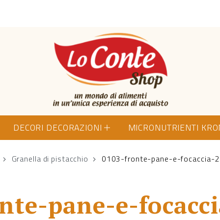
Lo Conte Shop
DECORI DECORAZIONI
MICRONUTRIENTI KR
Granella di pistacchio
0103-fronte-pane-e-focaccia-
nte-pane-e-focacc