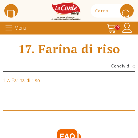
Carrello
Il 
Menu
Lo Conte Shop
0
17. Farina di riso
Condividi
17. Farina di riso