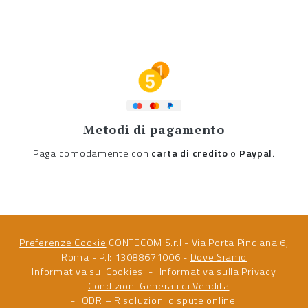
Metodi di pagamento
Paga comodamente con
carta di credito
o
Paypal
.
Preferenze Cookie
CONTECOM S.r.l - Via Porta Pinciana 6,
Roma - P.I: 13088671006 -
Dove Siamo
Informativa sui Cookies
Informativa sulla Privacy
Condizioni Generali di Vendita
ODR – Risoluzioni dispute online