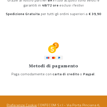
Grazie al nostro partner
BRT
i tuoi acquisti sono veloci e
garantiti in
48/72 ore
esclusi i festivi
Spedizione Gratuita
per tutti gli ordini superiori a
€ 39,90
Metodi di pagamento
Paga comodamente con
carta di credito
o
Paypal
.
Preferenze Cookie
CONTECOM S.r.l - Via Porta Pinciana 6,