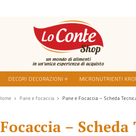
Lo Conte Shop
DECORI DECORAZIONI
MICRONUTRIENTI KR
Home
Pane e focaccia
Pane e Focaccia – Scheda Tecnic
 Focaccia – Scheda 