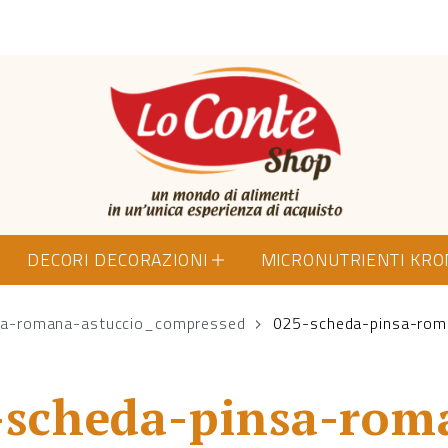
Lo Conte Shop
DECORI DECORAZIONI
MICRONUTRIENTI KR
sa-romana-astuccio_compressed
025-scheda-pinsa-rom
-scheda-pinsa-rom