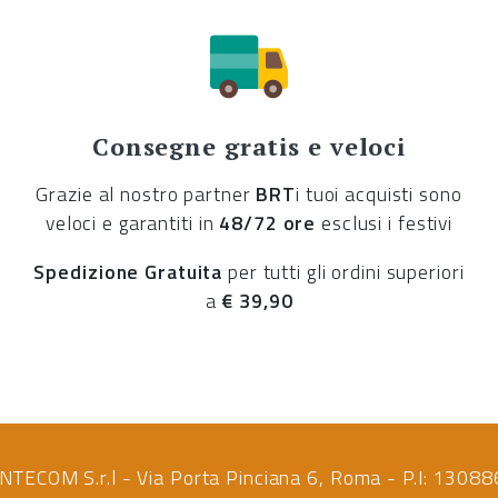
Consegne gratis e veloci
Grazie al nostro partner
BRT
i tuoi acquisti sono
veloci e garantiti in
48/72 ore
esclusi i festivi
Spedizione Gratuita
per tutti gli ordini superiori
a
€ 39,90
NTECOM S.r.l - Via Porta Pinciana 6, Roma - P.I: 130