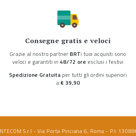
Consegne gratis e veloci
Grazie al nostro partner
BRT
i tuoi acquisti sono
veloci e garantiti in
48/72 ore
esclusi i festivi
Spedizione Gratuita
per tutti gli ordini superiori
a
€ 39,90
NTECOM S.r.l - Via Porta Pinciana 6, Roma - P.I: 130