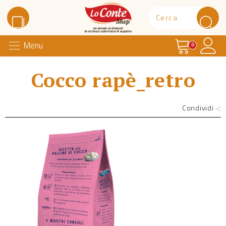
Carrello
Il 
Menu
Lo Conte Shop
0
Cocco rapè_retro
Condividi