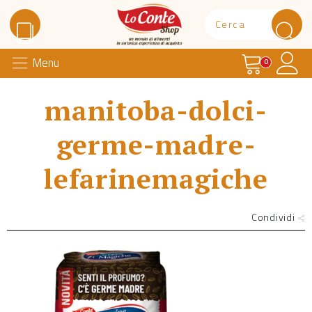
Carrello
Il 
Menu
Lo Conte Shop
0
manitoba-dolci-
germe-madre-
lefarinemagiche
Condividi