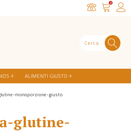
0
Servizio Clienti
Carrello
Ac
ONOS
ALIMENTI GIUSTO
lutine-monoporzione-giusto
a-glutine-