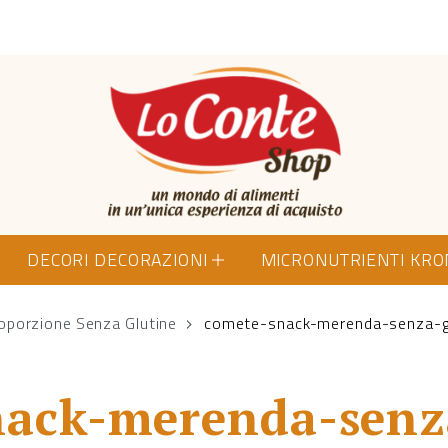
Lo Conte Shop
DECORI DECORAZIONI
MICRONUTRIENTI KR
porzione Senza Glutine
comete-snack-merenda-senza-g
ack-merenda-senz