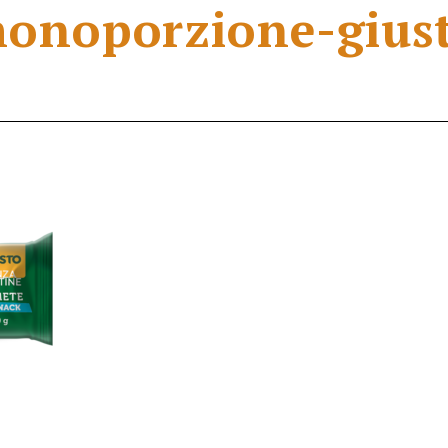
onoporzione-gius