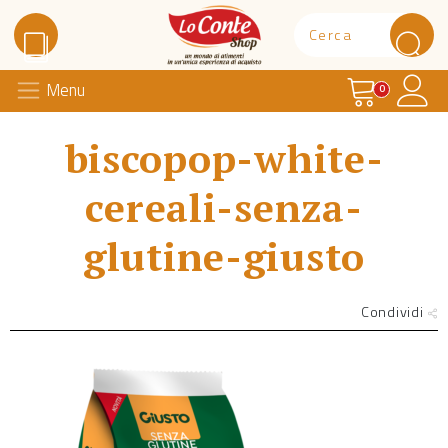
Carrello
Il 
Menu
Lo Conte Shop
0
biscopop-white-
cereali-senza-
glutine-giusto
Condividi