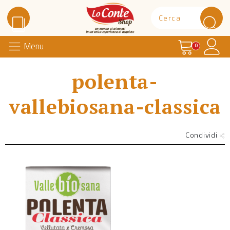
Carrello
Il 
Menu
Lo Conte Shop
0
polenta-
vallebiosana-classica
Condividi