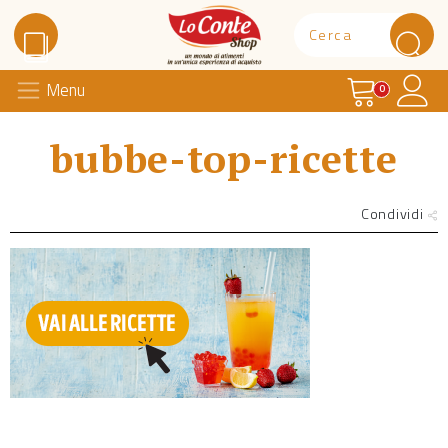
Carrello
Il 
Menu
Lo Conte Shop
0
bubbe-top-ricette
Condividi