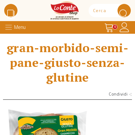
Carrello
Il 
Menu
Lo Conte Shop
0
gran-morbido-semi-
pane-giusto-senza-
glutine
Condividi