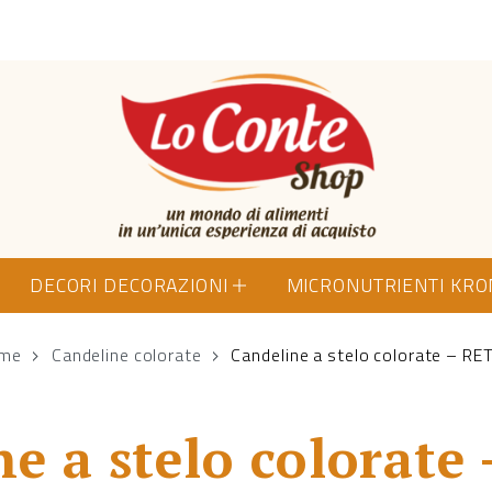
Lo Conte Shop
DECORI DECORAZIONI
MICRONUTRIENTI KR
me
Candeline colorate
Candeline a stelo colorate – R
ne a stelo colorate