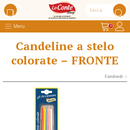
Carrello
Il 
Menu
Lo Conte Shop
0
Candeline a stelo
colorate – FRONTE
Condividi