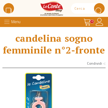
Carrello
Il 
Menu
Lo Conte Shop
0
candelina sogno
femminile n°2-fronte
Condividi