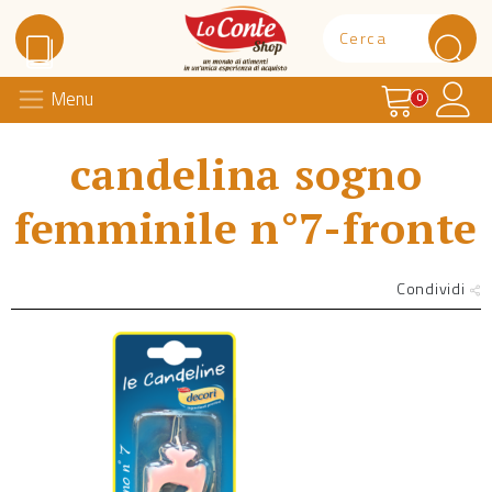
Carrello
Il 
Menu
Lo Conte Shop
0
candelina sogno
femminile n°7-fronte
Condividi