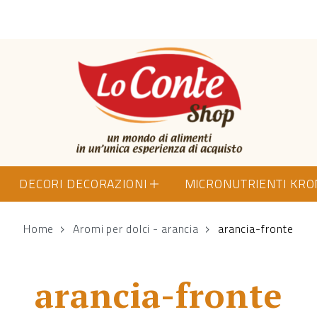
Lo Conte Shop
DECORI DECORAZIONI
MICRONUTRIENTI KR
Home
Aromi per dolci - arancia
arancia-fronte
arancia-fronte