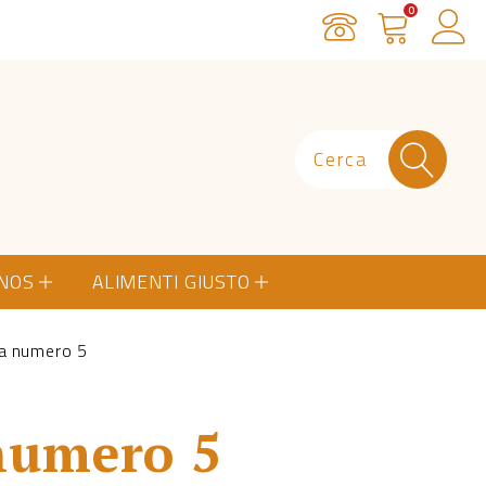
0
Servizio Clienti
Carrello
Ac
ONOS
ALIMENTI GIUSTO
a numero 5
numero 5