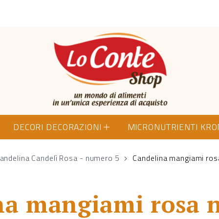
Lo Conte Shop
DECORI DECORAZIONI
MICRONUTRIENTI KR
andelina Candelì Rosa - numero 5
Candelina mangiami ros
na mangiami rosa 