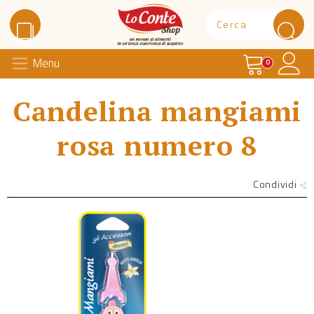
Carrello
Il 
Menu
Lo Conte Shop
0
Candelina mangiami
rosa numero 8
Condividi