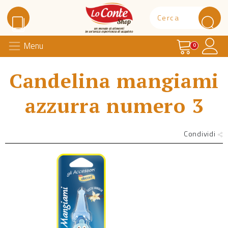
Carrello
Il 
Menu
Lo Conte Shop
0
Candelina mangiami
azzurra numero 3
Condividi