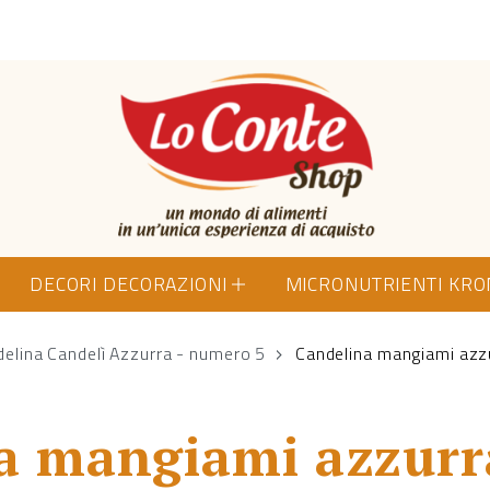
Lo Conte Shop
DECORI DECORAZIONI
MICRONUTRIENTI KR
elina Candelì Azzurra - numero 5
Candelina mangiami azz
a mangiami azzur