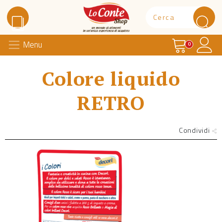
Carrello
Il 
Menu
Lo Conte Shop
0
Colore liquido
RETRO
Condividi