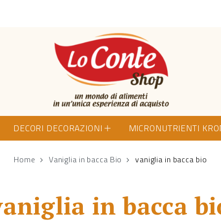
Lo Conte Shop
DECORI DECORAZIONI
MICRONUTRIENTI KR
Home
Vaniglia in bacca Bio
vaniglia in bacca bio
vaniglia in bacca bi