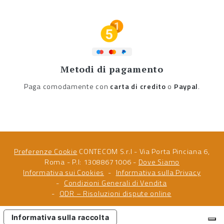
Metodi di pagamento
Paga comodamente con
carta di credito
o
Paypal
.
Preferenze Cookie
CONTECOM S.r.l - Via Porta Pinciana 6,
Roma - P.I: 13088671006 -
Dove Siamo
Informativa sui Cookies
Informativa sulla Privacy
Condizioni Generali di Vendita
ODR – Risoluzioni dispute online
Informativa sulla raccolta