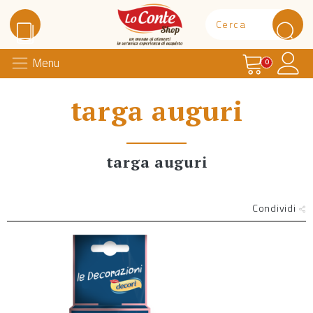
Carrello
Il 
Menu
Lo Conte Shop
0
targa auguri
targa auguri
Condividi