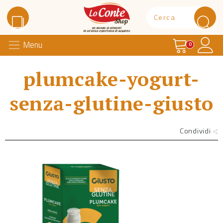
Carrello
Il 
Menu
Lo Conte Shop
0
plumcake-yogurt-
senza-glutine-giusto
Condividi